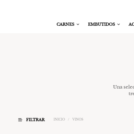
CARNES
EMBUTIDOS
A
Una selec
tr
FILTRAR
INICIO
/
VINOS