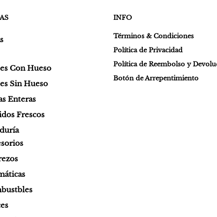
AS
INFO
Términos & Condiciones
s
Política de Privacidad
Política de Reembolso y Devol
tes Con Hueso
Botón de Arrepentimiento
es Sin Hueso
as Enteras
dos Frescos
duría
sorios
rezos
áticas
bustbles
es