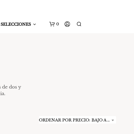
0
SELECCIONES
s de dos y
ia.
N
O
H
A
Y
ORDENAR POR PRECIO: BAJO A ALTO
P
R