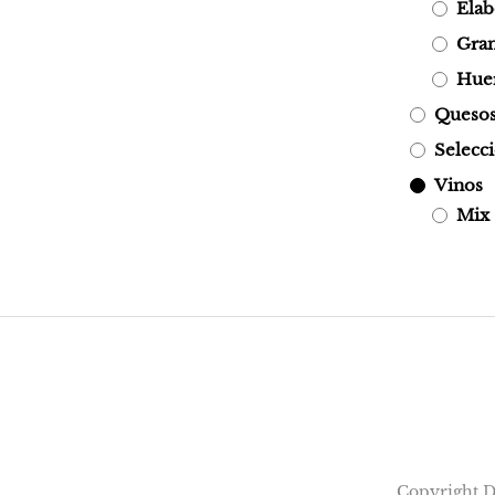
Elab
Gran
Hue
Quesos 
Selecc
Vinos
Mix
Copyright Do