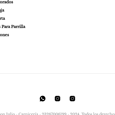
orados
ja
rta
Para Parrilla
iones
n Julio - Carnicería - 23267006199 - 2024. Todos los derecho