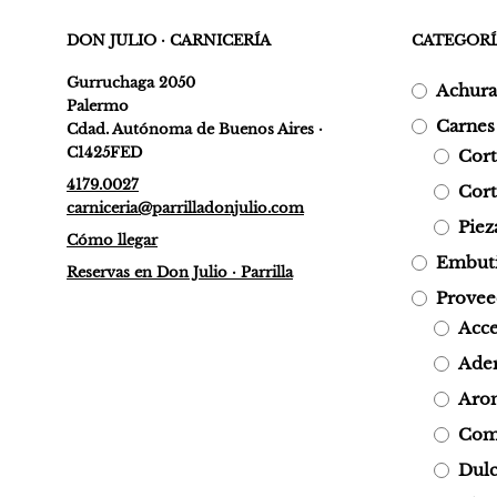
DON JULIO · CARNICERÍA
CATEGORÍ
Gurruchaga 2050
Achura
Palermo
Carnes
Cdad. Autónoma de Buenos Aires ·
C1425FED
Cor
4179.0027
Cort
carniceria@parrilladonjulio.com
Piez
Cómo llegar
Embuti
Reservas en Don Julio · Parrilla
Provee
Acce
Ade
Arom
Com
Dulc