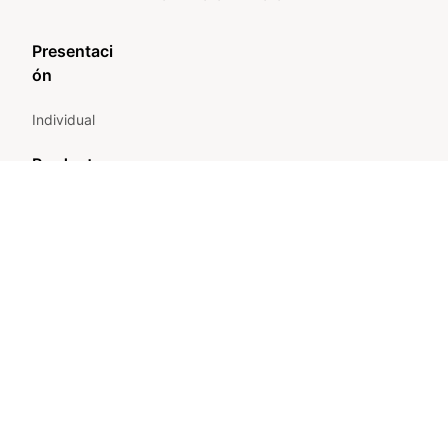
Presentaci
ón
Individual
Producto
Huertas
Peso
0.5 kg, 1 kg