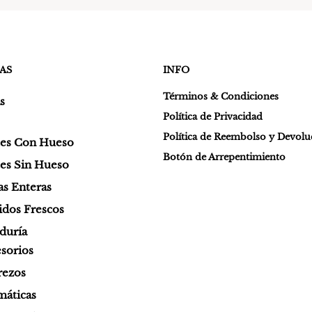
AS
INFO
Términos & Condiciones
s
Política de Privacidad
Política de Reembolso y Devol
tes Con Hueso
Botón de Arrepentimiento
es Sin Hueso
as Enteras
dos Frescos
duría
sorios
rezos
áticas