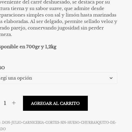
O
oveniente del carré deshuesado, se destaca por su
desde
D
xtura tierna y su sabor suave, que admite desde
$ 25.410
U
eparaciones simples con sal y limón hasta marinadas
C
s elaboradas. Al ser delgado, permite sellado veloz y
hasta
T
rado parejo, conservando jugosidad sin perder
O
$ 43.560
rmeza.
S
E
N
sponible en 700gr y 1,2kg
E
L
C
SO
A
R
R
I
T
O
.
AGREGAR AL CARRITO
:
DON-JULIO-CARNICERIA-CORTES-SIN-HUESO-CHURRASQUITO-DE-
RDO