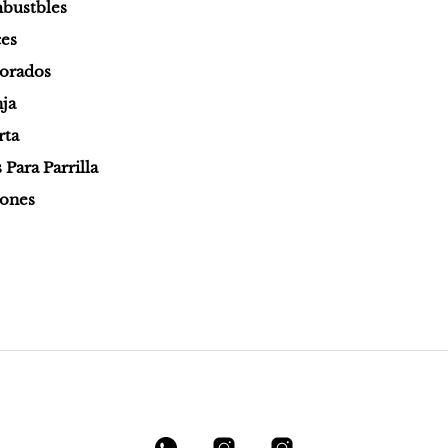
bustbles
es
orados
ja
rta
Para Parrilla
iones