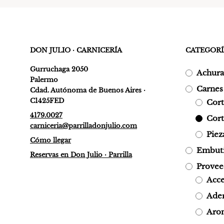
DON JULIO · CARNICERÍA
CATEGORÍ
Gurruchaga 2050
Achura
Palermo
Carnes
Cdad. Autónoma de Buenos Aires ·
C1425FED
Cor
4179.0027
Cort
carniceria@parrilladonjulio.com
Piez
Cómo llegar
Embuti
Reservas en Don Julio · Parrilla
Provee
Acce
Ade
Arom