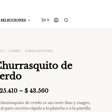
0
SELECCIONES
CIO
/
CARNES
/
CORTES SIN HUESO
hurrasquito de
erdo
N
O
H
Rango
25.410
–
$
43.560
A
de
Y
 churrasquito de cerdo es un corte fino y magro,
P
precios:
al para cocción rápida a la plancha o a la parrilla.
R