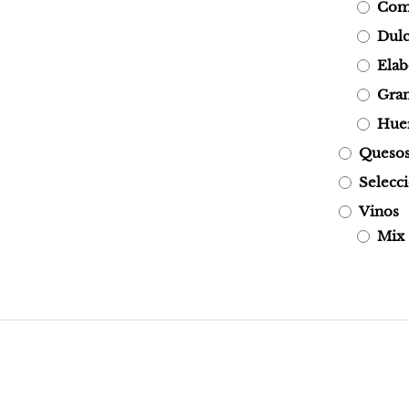
Com
Dulc
Elab
Gran
Hue
Quesos 
Selecc
Vinos
Mix