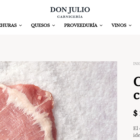
CHURAS
QUESOS
PROVEEDURÍA
VINOS
INI
C
c
$
El
ide