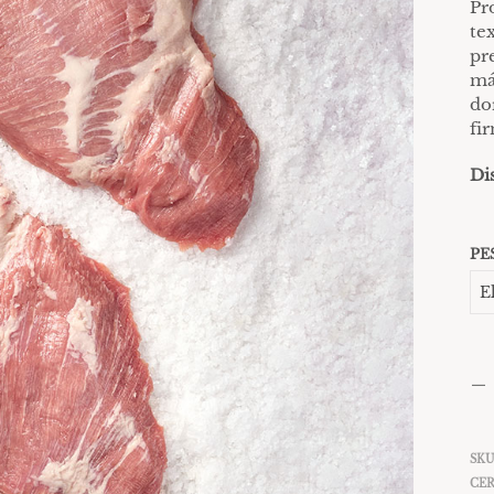
Pr
te
pr
má
do
fi
Di
PE
SKU
CE