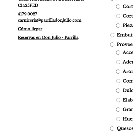
C1425FED
Cor
4179.0027
Cort
carniceria@parrilladonjulio.com
Piez
Cómo llegar
Embuti
Reservas en Don Julio · Parrilla
Provee
Acce
Ade
Arom
Com
Dulc
Elab
Gran
Hue
Quesos 