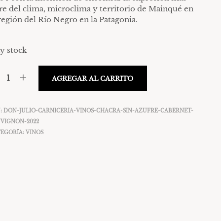
U
bre del clima, microclima y territorio de Mainqué en
C
 región del Río Negro en la Patagonia.
T
O
S
y stock
E
N
E
L
AGREGAR AL CARRITO
C
A
R
:
DON-JULIO-CARNICERIA-VINOS-CHACRA-SIN-AZUFRE-CABERNET-
R
VIGNON-2022
I
EGORÍA:
VINOS
T
O
.