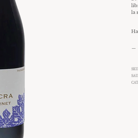
li
la
Ha
SKU
SAU
CAT