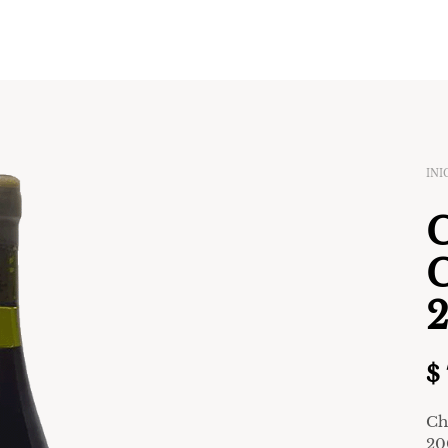
INI
C
C
$
Ch
20