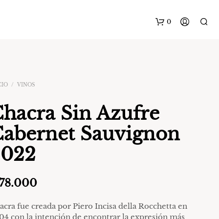
0
CIO
/
VINOS
hacra Sin Azufre
abernet Sauvignon
N
2022
O
H
A
Y
78.000
P
R
O
acra fue creada por Piero Incisa della Rocchetta en
D
04 con la intención de encontrar la expresión más