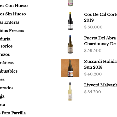
tes Con Hueso
es Sin Hueso
Cos De Cal Cort
2019
as Enteras
$
60.000
dos Frescos
Puerta Del Abra 
duría
Chardonnay De 
sorios
$
59.500
rezos
Zuccardi Holida
áticas
Sun 2018
bustbles
$
40.200
es
Livverá Malvasí
orados
$
35.700
ja
rta
Para Parrilla