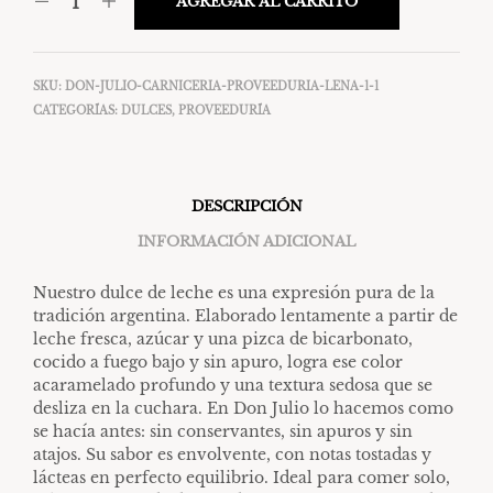
AGREGAR AL CARRITO
SKU:
DON-JULIO-CARNICERIA-PROVEEDURIA-LENA-1-1
CATEGORÍAS:
DULCES
,
PROVEEDURÍA
DESCRIPCIÓN
INFORMACIÓN ADICIONAL
Nuestro
dulce de leche
es una expresión pura de la
tradición argentina. Elaborado lentamente a partir de
leche fresca, azúcar y una pizca de bicarbonato,
cocido a fuego bajo y sin apuro, logra ese color
acaramelado profundo y una textura sedosa que se
desliza en la cuchara. En Don Julio lo hacemos como
se hacía antes: sin conservantes, sin apuros y sin
atajos. Su sabor es envolvente, con notas tostadas y
lácteas en perfecto equilibrio. Ideal para comer solo,