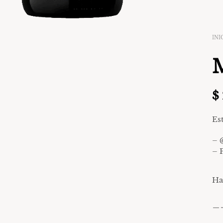
INI
M
$
Es
– 
– 
Ha