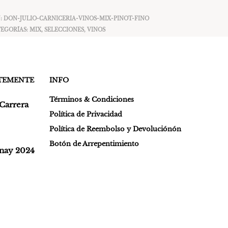
:
DON-JULIO-CARNICERIA-VINOS-MIX-PINOT-FINO
EGORÍAS:
MIX
,
SELECCIONES
,
VINOS
NTEMENTE
INFO
Términos & Condiciones
Carrera
Política de Privacidad
Política de Reembolso y Devoluciónón
Botón de Arrepentimiento
nay 2024