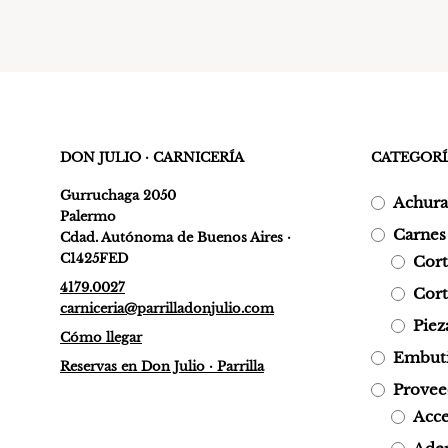
DON JULIO · CARNICERÍA
CATEGORÍ
Gurruchaga 2050
Achura
Palermo
Carnes
Cdad. Autónoma de Buenos Aires ·
C1425FED
Cor
4179.0027
Cort
carniceria@parrilladonjulio.com
Piez
Cómo llegar
Embuti
Reservas en Don Julio · Parrilla
Provee
Acce