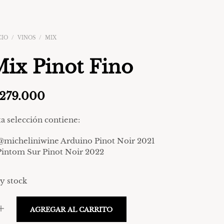
CIO
/
VINOS
/
MIX
ix Pinot Fino
279.000
ta selección contiene:
@micheliniwine Arduino Pinot Noir 2021
Pintom Sur Pinot Noir 2022
y stock
AGREGAR AL CARRITO