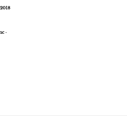
 2018
nc ·