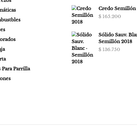
rezos
Credo Semillón
áticas
$
165.200
bustbles
es
Sólido Sauv. Bla
orados
Semillón 2018
ja
$
136.750
rta
Para Parrilla
iones