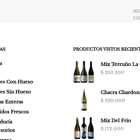
SKU
CAT
AS
PRODUCTOS VISTOS RECIE
s
Mix Terruño La 
$
233.200
tes Con Hueso
es Sin Hueso
Chacra Chardon
$
220.000
as Enteras
dos Frescos
Mix Del Frío
duría
$
172.000
sorios