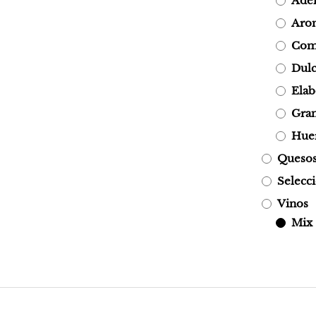
Ade
Arom
Com
Dulc
Elab
Gran
Hue
Quesos 
Selecc
Vinos
Mix