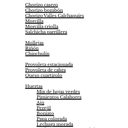
Chorizo casero
Chorizo bombón
Chorizo Valles Calchaquíes
Morcilla
Morcilla criolla
Salchicha parrillera
Achuras
Mollejas
Riñón
Chinchulín
Quesos
Provoleta estacionada
Provoleta de cabra
Queso cuartirolo
Proveeduría
Huertas
Mix de hojas verdes
Pimientos Calahorra
Ajo
Perejil
Boniato
Papa colorada
Lechuga morada