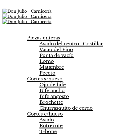
Carnes
Piezas enteras
Asado del centro · Costillar
Vacío del Fino
Punta de vacío
Lomo
Matambre
Peceto
Cortes s/hueso
Ojo de bife
Bife ancho
Bife angosto
Brochette
Churrasquito de cerdo
Cortes c/hueso
Asado
Entrecote
T-bone
Embutidos