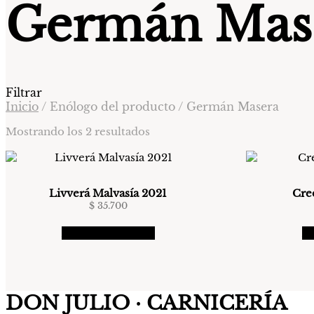
Germán Mas
Filtrar
Inicio
/
Enólogo del producto
/
Germán Masera
Ordenado
Mostrando los 2 resultados
por
precio:
de
menor
Livverá Malvasía 2021
Cre
a
$
35.700
mayor
Agregar al carrito
Ag
DON JULIO · CARNICERÍA