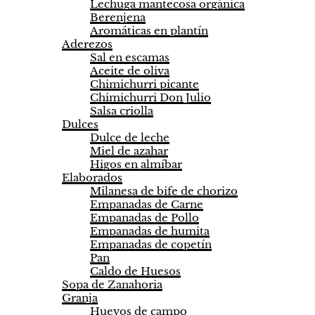
Lechuga mantecosa orgánica
Berenjena
Aromáticas en plantín
Aderezos
Sal en escamas
Aceite de oliva
Chimichurri picante
Chimichurri Don Julio
Salsa criolla
Dulces
Dulce de leche
Miel de azahar
Higos en almíbar
Elaborados
Milanesa de bife de chorizo
Empanadas de Carne
Empanadas de Pollo
Empanadas de humita
Empanadas de copetín
Pan
Caldo de Huesos
Sopa de Zanahoria
Granja
Huevos de campo