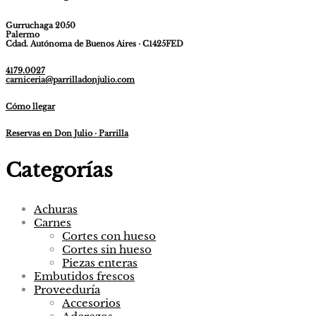
Gurruchaga 2050
Palermo
Cdad. Autónoma de Buenos Aires · C1425FED
4179.0027
carniceria@parrilladonjulio.com
Cómo llegar
Reservas en Don Julio · Parrilla
Categorías
Achuras
Carnes
Cortes con hueso
Cortes sin hueso
Piezas enteras
Embutidos frescos
Proveeduría
Accesorios