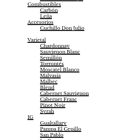
Combustibles
Carbón
Leña
Accesorios
Cuchillo Don Julio
Vinos
Varietal
Chardonnay
Sauvignon Blanc
Semillón
Torrontés
Moscatel Blanco
Malvasia
Malbec
Blend
Cabernet Sauvignon
Cabernet Franc
Pinot Noir
Syrah
IG
Gualtallary
Pampa El Cepillo
San Pablo