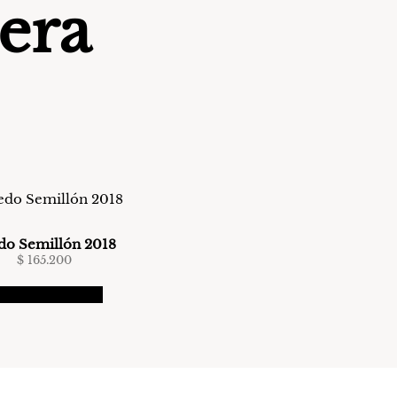
era
do Semillón 2018
$
165.200
regar al carrito